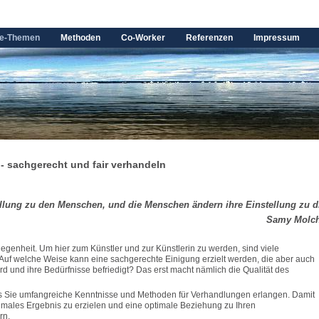
e-Themen
Methoden
Co-Worker
Referenzen
Impressum
- sachgerecht und fair verhandeln
llung zu den Menschen, und die Menschen ändern ihre Einstellung zu di
Samy Molc
legenheit. Um hier zum Künstler und zur Künstlerin zu werden, sind viele
 Auf welche Weise kann eine sachgerechte Einigung erzielt werden, die aber auch
rd und ihre Bedürfnisse befriedigt? Das erst macht nämlich die Qualität des
ss Sie umfangreiche Kenntnisse und Methoden für Verhandlungen erlangen. Damit
timales Ergebnis zu erzielen und eine optimale Beziehung zu Ihren
rn.